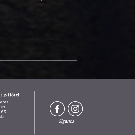
ntys Hôtel
ières
ain
 63
l.fr
Síganos