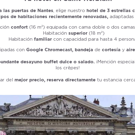
a las puertas de Nantes
, elige nuestro
hotel de 3 estrellas 
ipos de habitaciones recientemente renovadas,
adaptadas a
ación
confort
(16 m²) equipada con cama doble o dos camas 
Habitación
superior
(18 m²)
Habitación
familiar
con capacidad para hasta 4 person
uipadas con
Google Chromecast, bandeja
de
cortesía
y
air
undante desayuno buffet dulce o salado.
¡Mención especial
los crêpes!
tar del
mejor precio, reserva directamente
tu estancia cerc