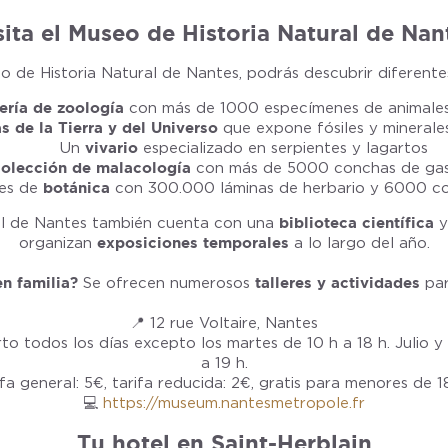
sita el Museo de Historia Natural de Nan
eo de Historia Natural de Nantes, podrás descubrir diferente
ería de zoología
con más de 1000 especímenes de animales
s de la Tierra y del Universo
que expone fósiles y minerales
Un
vivario
especializado en serpientes y lagartos
colección de malacología
con más de 5000 conchas de ga
es de
botánica
con 300.000 láminas de herbario y 6000 c
al de Nantes también cuenta con una
biblioteca científica
y
organizan
exposiciones temporales
a lo largo del año.
n familia?
Se ofrecen numerosos
talleres y actividades
pa
📍 12 rue Voltaire, Nantes
to todos los días excepto los martes de 10 h a 18 h. Julio y
a 19 h.
ifa general: 5€, tarifa reducida: 2€, gratis para menores de 1
💻
https://museum.nantesmetropole.fr
Tu hotel en Saint-Herblain