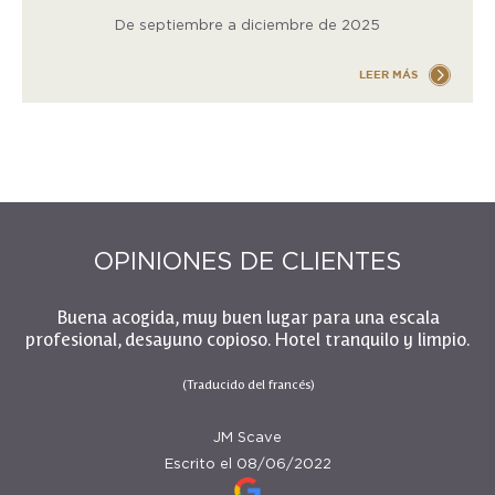
De septiembre a diciembre de 2025
LEER MÁS
OPINIONES DE CLIENTES
Buena acogida, muy buen lugar para una escala
profesional, desayuno copioso. Hotel tranquilo y limpio.
(Traducido del francés)
(Traducido del francés)
(Traducido del francés)
JM Scave
Escrito el 08/06/2022