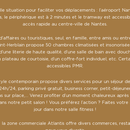
lle situation pour faciliter vos déplacements : l’aéroport Na
s, le périphérique est à 2 minutes et le tramway est accessi
accès rapide au centre-ville de Nantes.
’affaires ou touristiques, seul, en famille, entre amis ou ent
int-Herblain propose 50 chambres climatisées et insonorisée
d’une literie de haute qualité, d’une salle de bain avec dou
n plateau de courtoisie, d’un coffre-fort individuel, etc. Cer
accessibles PMR.
tyle contemporain propose divers services pour un séjour des
4h/24, parking privé gratuit, business corner, petit-déjeun
s sur place,… Venez profiter d’un moment chaleureux après
ans notre petit salon ! Vous préférez l’action ? Faites votr
jour dans notre salle fitness !
, la zone commerciale Atlantis offre divers commerces, resta