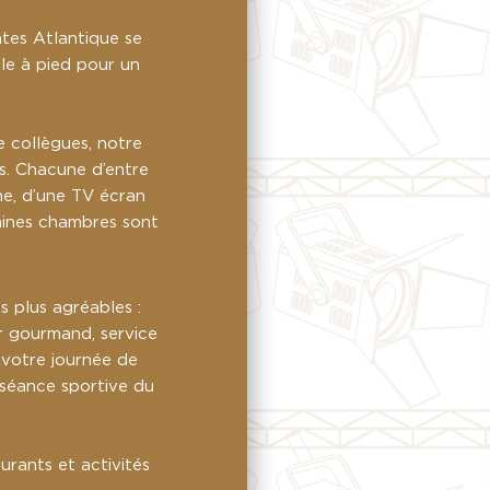
ntes Atlantique se
ble à pied pour un
re collègues, notre
s. Chacune d’entre
che, d’une TV écran
taines chambres sont
 plus agréables :
er gourmand, service
 votre journée de
e séance sportive du
urants et activités