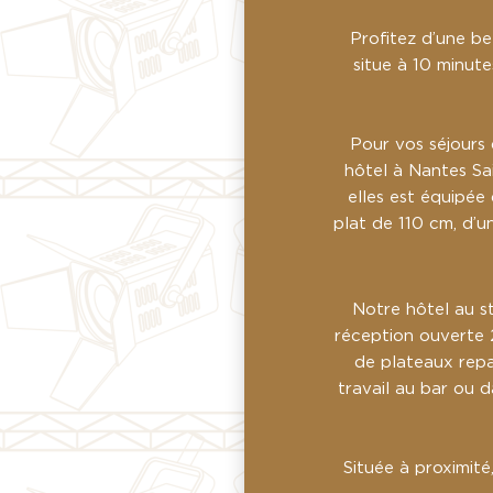
Profitez d’une be
situe à 10 minute
Pour vos séjours d
hôtel à Nantes Sa
elles est équipée 
plat de 110 cm, d’u
Notre hôtel au s
réception ouverte 2
de plateaux repa
travail au bar ou d
Située à proximité