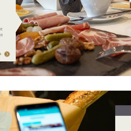
it
it
S