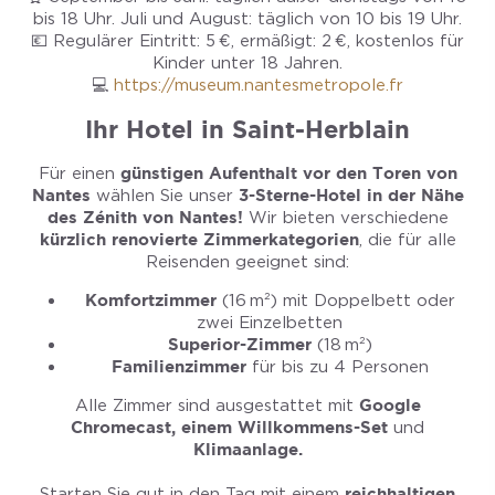
bis 18 Uhr. Juli und August: täglich von 10 bis 19 Uhr.
💶 Regulärer Eintritt: 5 €, ermäßigt: 2 €, kostenlos für
Kinder unter 18 Jahren.
💻
https://museum.nantesmetropole.fr
Ihr Hotel in Saint-Herblain
Für einen
günstigen Aufenthalt vor den Toren von
Nantes
wählen Sie unser
3-Sterne-Hotel in der Nähe
des Zénith von Nantes!
Wir bieten verschiedene
kürzlich renovierte Zimmerkategorien
, die für alle
Reisenden geeignet sind:
Komfortzimmer
(16 m²) mit Doppelbett oder
zwei Einzelbetten
Superior-Zimmer
(18 m²)
Familienzimmer
für bis zu 4 Personen
Alle Zimmer sind ausgestattet mit
Google
Chromecast, einem Willkommens-Set
und
Klimaanlage.
Starten Sie gut in den Tag mit einem
reichhaltigen