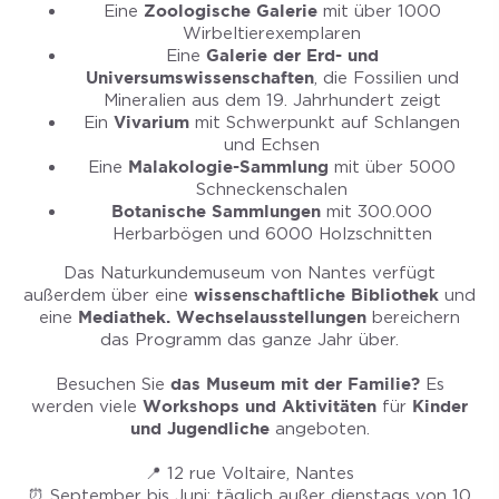
Eine
Zoologische Galerie
mit über 1000
Wirbeltierexemplaren
Eine
Galerie der Erd- und
Universumswissenschaften
, die Fossilien und
Mineralien aus dem 19. Jahrhundert zeigt
Ein
Vivarium
mit Schwerpunkt auf Schlangen
und Echsen
Eine
Malakologie-Sammlung
mit über 5000
Schneckenschalen
Botanische Sammlungen
mit 300.000
Herbarbögen und 6000 Holzschnitten
Das Naturkundemuseum von Nantes verfügt
außerdem über eine
wissenschaftliche Bibliothek
und
eine
Mediathek.
Wechselausstellungen
bereichern
das Programm das ganze Jahr über.
Besuchen Sie
das Museum mit der Familie?
Es
werden viele
Workshops und Aktivitäten
für
Kinder
und Jugendliche
angeboten.
📍 12 rue Voltaire, Nantes
⏰ September bis Juni: täglich außer dienstags von 10