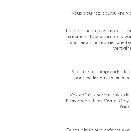
Vous pourrez poursuivre vo
La machine la plus impressionn
sûrement l’occasion de le vo
souhaitant effectuer une b
vertigi
Pour mieux comprendre le fo
pourrez les emmener à l
Vos enfants seront ravis d
l’univers de Jules Verne. On
four
Faites plaisir aux enfants av