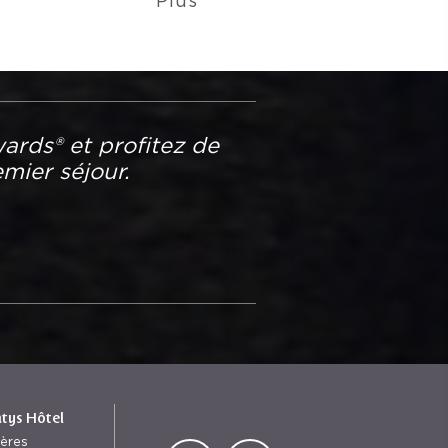
Plus
ards® et profitez de
mier séjour.
ntys Hôtel
ières