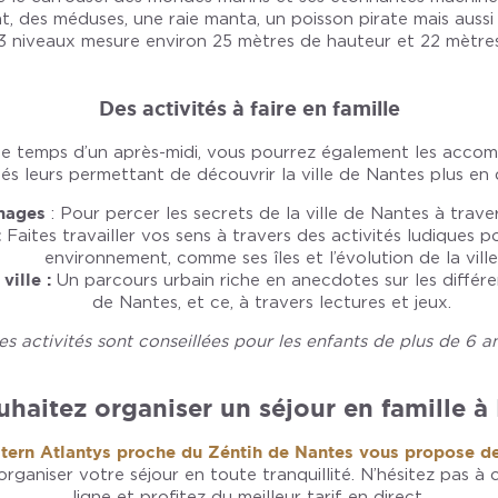
, des méduses, une raie manta, un poisson pirate mais aussi 
3 niveaux mesure environ 25 mètres de hauteur et 22 mètre
Des activités à faire en famille
le temps d’un après-midi, vous pourrez également les accom
tés leurs permettant de découvrir la ville de Nantes plus en d
images
: Pour percer les secrets de la ville de Nantes à trave
:
Faites travailler vos sens à travers des activités ludiques 
environnement, comme ses îles et l’évolution de la ville
ville :
Un parcours urbain riche en anecdotes sur les différe
de Nantes, et ce, à travers lectures et jeux.
es activités sont conseillées pour les enfants de plus de 6 an
haitez organiser un séjour en famille à
stern Atlantys proche du Zéntih de Nantes vous propose 
rganiser votre séjour en toute tranquillité. N’hésitez pas à c
ligne et profitez du meilleur tarif en direct.