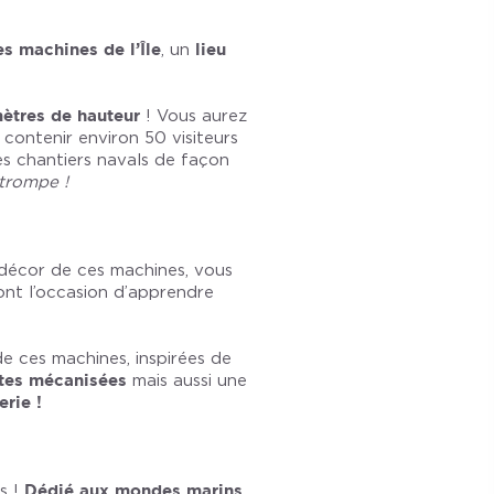
s machines de l’Île
, un
lieu
ètres de hauteur
! Vous aurez
contenir environ 50 visiteurs
s chantiers navals de façon
 trompe !
 décor de ces machines, vous
ront l’occasion d’apprendre
 ces machines, inspirées de
tes mécanisées
mais aussi une
rie !
s !
Dédié aux mondes marins
,