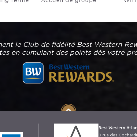
ing fermé
Accueil de groupe
Wifi
ent le Club de fidélité Best Western Rew
ites en cumulant des points dès votre pre
Best Western Atla
8 rue des Cochard