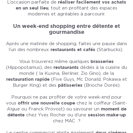
L’occasion parfaite de
réaliser facilement vos achats
en un seul lieu
, tout en profitant des espaces
modernes et agréables à parcourir.
Un week-end shopping entre détente et
gourmandise
Après une matinée de shopping, faites une pause dans
l’un des nombreux
restaurants et cafés
(Starbucks).
Vous trouverez même quelques
brasseries
(Hippopotamus), des
restaurants
dédiés à la cuisine du
monde ( la Kuxina, Berliner, Zio Gino), de la
restauration rapide
(Five Guys, Mc Donald, Pokawa et
Burger King) et des
pâtisseries
(Brioche Dorée).
Pourquoi ne pas profiter de votre week-end pour
vous
offrir une nouvelle coupe
chez le coiffeur (Saint-
Algue ou Franck Provost) ou savourer un
moment de
détente
chez Yves Rocher ou d’une
session make-up
chez MAC ?
Le centre commercial abrite également
deux cinémas