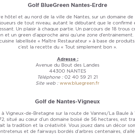
Golf BlueGreen Nantes-Erdre
tre hôtel et au nord de la ville de Nantes, sur un domaine de 
oueurs de tout niveau, autant le débutant que le confirmé e
essant. Un plaisir à chaque partie. Un parcours de 18 trous 
en et un green d’approche ainsi qu’une zone d’entrainement
cuisine labellisée « Maître Restaurateur » à base de produits
c’est la recette du « Tout simplement bon ».
Adresse :
Avenue du Bout des Landes
44300 NANTES
Téléphone :
02 40 59 21 21
Site web :
www.bluegreen.fr
Golf de Nantes-Vigneux
ue à Vigneux-de-Bretagne sur la route de Vannes/La Baule à 
2, situé au cœur d’un domaine boisé de 56 hectares, est trav
fait la tradition et la créativité. Vous jouez dans un décor s
tretenus et de fairways bordés d’arbres centenaires, d’allée