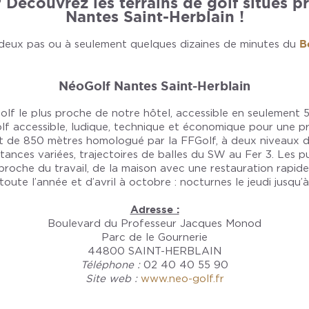
 Découvrez les terrains de golf situés pr
Nantes Saint-Herblain !
à deux pas ou à seulement quelques dizaines de minutes du
B
NéoGolf Nantes Saint-Herblain
 golf le plus proche de notre hôtel, accessible en seulement 5
 accessible, ludique, technique et économique pour une pra
ct de 850 mètres homologué par la FFGolf, à deux niveaux 
tances variées, trajectoires de balles du SW au Fer 3. Les p
proche du travail, de la maison avec une restauration rapid
toute l’année et d’avril à octobre : nocturnes le jeudi jusqu’à
Adresse :
Boulevard du Professeur Jacques Monod
Parc de le Gournerie
44800 SAINT-HERBLAIN
Téléphone :
02 40 40 55 90
Site web :
www.neo-golf.fr