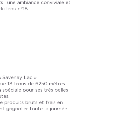
ts : une ambiance conviviale et
du trou n°18.
 « Savenay Lac ».
ique 18 trous de 6250 mètres
 spéciale pour ses très belles
tes.
 produits bruts et frais en
nt grignoter toute la journée