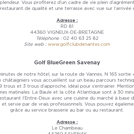
plendeur. Vous profiterez d’un cadre de vie plein d’agrémen
 restaurant de qualité et une terrasse avec vue sur l’arrivée 
Adresse :
RD 81
44360 VIGNEUX-DE-BRETAGNE
Téléphone :
02 40 63 25 82
Site web :
www.golfclubdenantes.com
Golf BlueGreen Savenay
 minutes de notre hôtel, sur la route de Vannes, N 165 sortie
de châtaigniers vous accueillent sur un beau parcours techn
trous et 3 trous d’approche, idéal pour s’entrainer. Mention
mes matinales. La Baule et la côte Atlantique sont à 30 minu
staurant l’Entre-Deux avec une cuisine du marché à base de
ée et servie par de vrais professionnels. Vous pouvez égaleme
grâce au service brasserie au bar ou au restaurant.
Adresse :
Le Chambeau