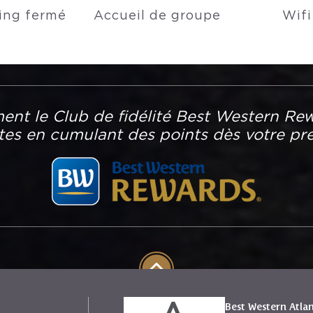
ing fermé
Accueil de groupe
Wifi
ent le Club de fidélité Best Western Rew
ites en cumulant des points dès votre pre
Best Western Atla