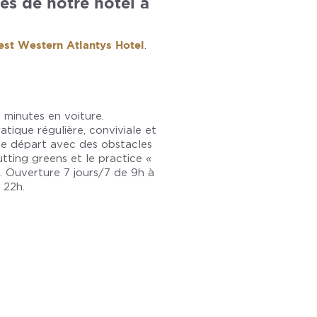
ès de notre hôtel à
est Western Atlantys Hotel
.
 minutes en voiture.
tique régulière, conviviale et
de départ avec des obstacles
utting greens et le practice «
e. Ouverture 7 jours/7 de 9h à
 22h.