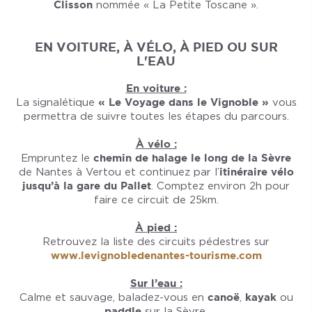
Clisson
nommée « La Petite Toscane ».
EN VOITURE, À VÉLO, À PIED OU SUR
L'EAU
En voiture :
La signalétique
« Le Voyage dans le Vignoble »
vous
permettra de suivre toutes les étapes du parcours.
À vélo :
Empruntez le
chemin de halage le long de la Sèvre
de Nantes à Vertou et continuez par l’
itinéraire vélo
jusqu’à la gare du Pallet
. Comptez environ 2h pour
faire ce circuit de 25km.
À pied :
Retrouvez la liste des circuits pédestres sur
www.levignobledenantes-tourisme.com
Sur l’eau :
Calme et sauvage, baladez-vous en
canoë
,
kayak
ou
paddle
sur la Sèvre.