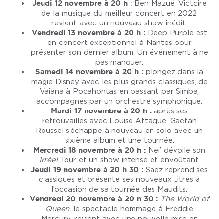
Jeudi 12 novembre à 20 h :
Ben Mazué, Victoire
de la musique du meilleur concert en 2022,
revient avec un nouveau show inédit.
Vendredi 13 novembre à 20 h :
Deep Purple est
en concert exceptionnel à Nantes pour
présenter son dernier album. Un événement à ne
pas manquer.
Samedi 14 novembre à 20 h :
plongez dans la
magie Disney avec les plus grands classiques, de
Vaiana à Pocahontas en passant par Simba,
accompagnés par un orchestre symphonique.
Mardi 17 novembre à 20 h :
après ses
retrouvailles avec Louise Attaque, Gaëtan
Roussel s’échappe à nouveau en solo avec un
sixième album et une tournée.
Mercredi 18 novembre à 20 h :
Nej’ dévoile son
Irréel
Tour et un show intense et envoûtant.
Jeudi 19 novembre à 20 h 30 :
Saez reprend ses
classiques et présente ses nouveaux titres à
l’occasion de sa tournée des Maudits.
Vendredi 20 novembre à 20 h 30 :
The World of
Queen
, le spectacle hommage à Freddie
Mercury, revient avec une nouvelle mise en