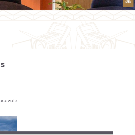
es
acevole.