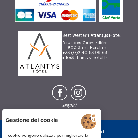
Best Western Atlantys Hôtel
8 rue des Cochardières
44800 Saint-Herblain
+33 (0)2 40 63 99 63
info@atlantys-hotel.fr
Seguici
Gestione dei cookie
Ogni struttura
BWH Hotels è
bestwestern.fr
gestita
I cookie vengono utilizzati per migliorare la
-
Best