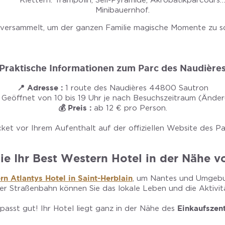
Klettern: Trampolin, Seil-Pyramide, Akrobatikparcours
Minibauernhof.
t versammelt, um der ganzen Familie magische Momente zu 
Praktische Informationen zum Parc des Naudière
📍 Adresse :
1 route des Naudières 44800 Sautron
Geöffnet von 10 bis 19 Uhr je nach Besuchszeitraum (Ände
💰 Preis :
ab 12 € pro Person.
cket vor Ihrem Aufenthalt auf der offiziellen Website des P
ie Ihr Best Western Hotel in der Nähe v
n Atlantys Hotel in Saint-Herblain
, um Nantes und Umge
er Straßenbahn können Sie das lokale Leben und die Aktivit
passt gut! Ihr Hotel liegt ganz in der Nähe des
Einkaufszent