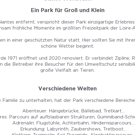
Ein Park für Groß und Klein
ntes entfernt, verspricht dieser Park einzigartige Erlebnisse
nsam fröhliche Momente im größten Freizeitpark der Loire-A
ien in einer geschützten Natur statt. Hier sollten Sie mit I
schöne Wetter beginnt.
de 1971 eröffnet und 2020 renoviert. Er verbindet Zipline
die Betreiber ihre Besucher für den Umweltschutz sensibilisi
große Vielfalt an Tieren.
Verschiedene Welten
 Familie zu unterhalten, hat der Park verschiedene Bereiche 
Abenteuer: Hängebrücke, Bällebad, Tretkart…
res: Parcours auf aufblasbaren Strukturen, Gummiband-Schie
Adrenalin: Flugstühle, Achterbahn, Hindernisparcours…
Erkundung: Labyrinth, Zaubershows, Tretboot…