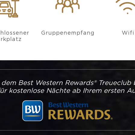
hlossener
Gruppenempfang
Wifi
rkplatz
s dem Best Western Rewards® Treueclub 
ür kostenlose Nächte ab Ihrem ersten Au