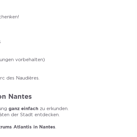
…
schenken!
s
rungen vorbehalten)
arc des Naudières.
on Nantes
bung
ganz einfach
zu erkunden.
äten der Stadt entdecken.
rums Atlantis in Nantes
.