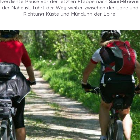
hlverdiente Pause vor der letzten Etappe nach
Saint-Brévin
n der Nähe ist, führt der Weg weiter zwischen der Loire und 
Richtung Küste und Mündung der Loire!