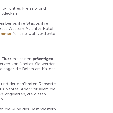
möglicht es Freizeit- und
ntdecken.
inberge, ihre Städte, ihre
 Best Western Atlantys Hôtel
Zimmer
für eine wohlverdiente
 Fluss
mit seinen
prächtigen
 Herzen von Nantes. Sie werden
ie sogar die Belem am Kai des
t und der berühmten Rebsorte
aus Nantes. Aber vor allem die
en Vogelarten, die diesen
n.
ßen die Ruhe des Best Western