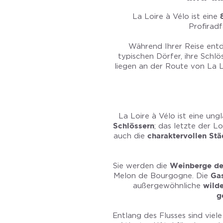
La Loire à Vélo ist eine
Profirad
Während Ihrer Reise entde
typischen Dörfer, ihre Schl
liegen an der Route von La L
La Loire à Vélo ist eine un
Schlössern
; das letzte der L
auch die
charaktervollen Stä
Sie werden die
Weinberge de
Melon de Bourgogne. Die
Ga
außergewöhnliche
wilde
g
Entlang des Flusses sind vie