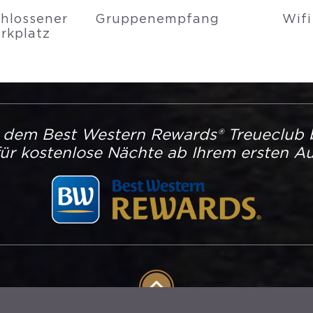
hlossener
Gruppenempfang
Wifi
rkplatz
s dem Best Western Rewards® Treueclub 
ür kostenlose Nächte ab Ihrem ersten Au