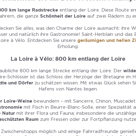
800 km lange Radstrecke
entlang der Loire. Diese Route er
fahrern, die ganze
Schönheit der Loire
auf zwei Rädern zu e
cken Sie alles, was den Charme der Loire ausmacht: ihre We
össer und natürlich ihre Gastronomie! Saint-Herblain und das
oire à Vélo. Entdecken Sie unsere
geräumigen und hellen 
Erholung.
La Loire à Vélo: 800 km entlang der Loire
glaubliche 800 km lange Strecke entlang der Loire. Der
wilde
oire-Schlösser ist das Schloss der Herzöge der Bretagne im
dte und Dörfer
zu schätzen wissen. Mit etwas Glück sehen S
Hafens von Nantes liegen.
r Loire-Weine
bewundern – mit Sancerre, Chinon, Muscade
stronomie
mit Fisch in Beurre-Blanc-Soße, einer Spezialität 
 Natur
mit ihrer Flora und Fauna; insbesondere die unzählig
eschützten Raum
zum Fressen oder zur Fortpflanzung nutze
le Zwischenstopps möglich und einige Fahrradfreunde genie