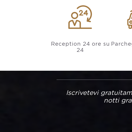
Reception 24 ore su
Parche
24
Iscrivetevi gratuita
notti gr