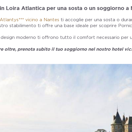
in Loira Atlantica per una sosta o un soggiorno a
Atlantys*** vicino a Nantes
ti accoglie per una sosta o dura
tro stabilimento ti offre una base ideale per scoprire Pornic,
design moderno ti offrono tutto il comfort necessario per 
e oltre, prenota subito il tuo soggiorno nel nostro hotel vic