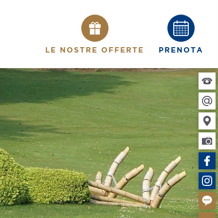
LE NOSTRE OFFERTE
PRENOTA