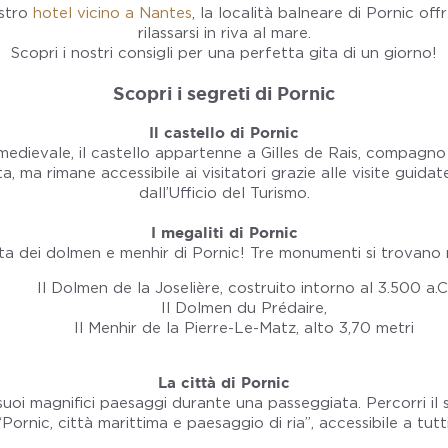
ostro
hotel vicino a Nantes
, la località balneare di Pornic off
rilassarsi in riva al mare.
Scopri i nostri consigli per una perfetta gita di un giorno!
Scopri i segreti di Pornic
Il castello di Pornic
medievale, il castello appartenne a Gilles de Rais, compagno
a, ma rimane accessibile ai visitatori grazie alle visite guid
dall’Ufficio del Turismo.
I megaliti di Pornic
ta dei dolmen e menhir di Pornic! Tre monumenti si trovano
Il Dolmen de la Joselière, costruito intorno al 3.500 a.C
Il Dolmen du Prédaire,
Il Menhir de la Pierre-Le-Matz, alto 3,70 metri
La città di Pornic
 suoi magnifici paesaggi durante una passeggiata. Percorri il 
“Pornic, città marittima e paesaggio di ria”, accessibile a tutti