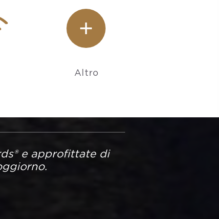
Altro
ds® e approfittate di
oggiorno.