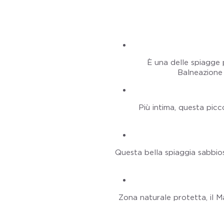
È una delle spiagge 
Balneazione 
Più intima, questa picco
Questa bella spiaggia sabbios
Zona naturale protetta, il 