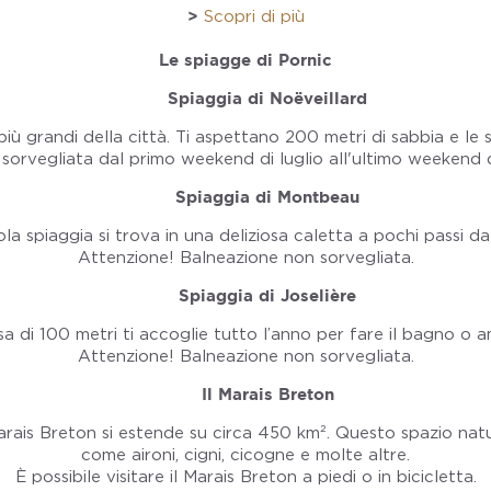
>
Scopri di più
Le spiagge di Pornic
Spiaggia di Noëveillard
più grandi della città. Ti aspettano 200 metri di sabbia e le
sorvegliata dal primo weekend di luglio all'ultimo weekend 
Spiaggia di Montbeau
la spiaggia si trova in una deliziosa caletta a pochi passi da
Attenzione! Balneazione non sorvegliata.
Spiaggia di Joselière
a di 100 metri ti accoglie tutto l’anno per fare il bagno o a
Attenzione! Balneazione non sorvegliata.
Il Marais Breton
Marais Breton si estende su circa 450 km². Questo spazio nat
come aironi, cigni, cicogne e molte altre.
È possibile visitare il Marais Breton a piedi o in bicicletta.