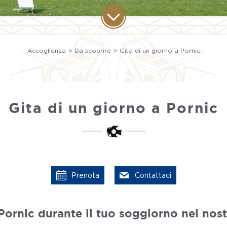
Accoglienza
Da scoprire
Gita di un giorno a Pornic
Gita di un giorno a Pornic
Prenota
Contattaci
 Pornic durante il tuo soggiorno nel nos